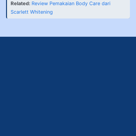
Related:
Review Pemakaian Body Care dari
Scarlett Whitening
Produk Amanda ini cocok jadi oleh oleh Banjarmasin,
Banjarbaru dan Palangka Raya . Tepatnya sih hadiah
ya bukan oleh-oleh aja, karena kalau kata oleh-oleh
itu cenderung hanya ketika kita sedang berwisata
atau melakukan perjalanan diluar domisili kita.
Padahal Kue Amanda ini gak harus jadi oleh-oleh kok.
Jadi hadiah juga oke. Hadiah yang enak dan orang
pasti suka ya varian kue Amanda. Kalau ngasih kue
Amanda insya Allah gak bakalan ada yang mubazirin
kuenya. Karena udah pasti enak, lembut dan pas di
lidah.